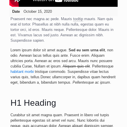
Date
October 15, 2020
Praesent nec magna ac pede. Mauris
tooltip
mauris. Nam quis
erat id tortor. Phasellus at nibh nulla nulla, egestas quam eu
tortor orci, id eros. Mauris neque. Pellentesque dolor. Mauris in
est. Vivamus lacus sed justo. Aenean ac dignissim nibh.
Suspendisse sapien.
Lorem ipsum dolor sit amet augue.
Sed eu sem urna elit
, non
odio. Aenean lacus tellus quis ante. Fusce enim. Aliquam
ultricies porta. Aenean ac eros sed arcu. Mauris nunc posuere
cubilia Curae, Nullam et ipsum.
Aliquam quis elit
. Pellentesque
habitant morbi
tristique commodo. Suspendisse vitae lectus
varius quis, tellus.Donec ullamcorper in, dapibus quam hendrerit
eget, bibendum a, bibendum tempus.
Pellentesque ac ipsum
.
H1 Heading
Curabitur sit amet magna quam. Praesent in libero vel turpis
pellentesque egestas sit amet vel nunc. Nunc lobortis dui
neque, quis accumsan dolor. Aenean aliquet dignissim semper.