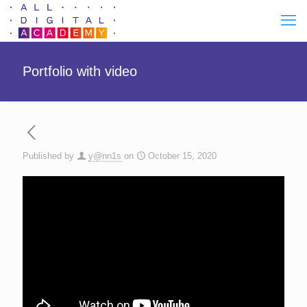
Portfolio with video
Published by
y@nn1s
on
October 15, 2020