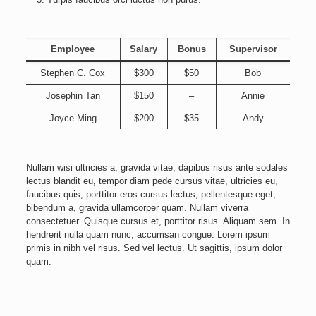
Employee
Salary
Bonus
Supervisor
Stephen C. Cox
$300
$50
Bob
Josephin Tan
$150
–
Annie
Joyce Ming
$200
$35
Andy
Nullam wisi ultricies a, gravida vitae, dapibus risus ante sodales
lectus blandit eu, tempor diam pede cursus vitae, ultricies eu,
faucibus quis, porttitor eros cursus lectus, pellentesque eget,
bibendum a, gravida ullamcorper quam. Nullam viverra
consectetuer. Quisque cursus et, porttitor risus. Aliquam sem. In
hendrerit nulla quam nunc, accumsan congue. Lorem ipsum
primis in nibh vel risus. Sed vel lectus. Ut sagittis, ipsum dolor
quam.